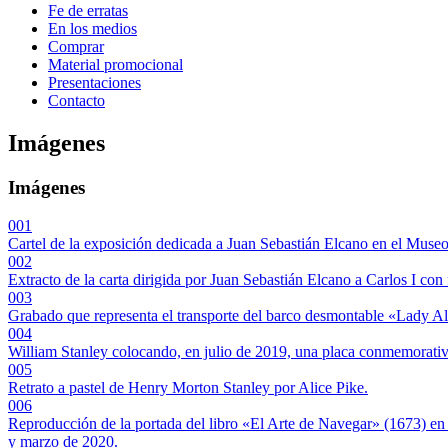
Fe de erratas
En los medios
Comprar
Material promocional
Presentaciones
Contacto
Imágenes
Imágenes
001
Cartel de la exposición dedicada a Juan Sebastián Elcano en el Mus
002
Extracto de la carta dirigida por Juan Sebastián Elcano a Carlos I c
003
Grabado que representa el transporte del barco desmontable «Lady Al
004
William Stanley colocando, en julio de 2019, una placa conmemorativa
005
Retrato a pastel de Henry Morton Stanley por Alice Pike.
006
Reproducción de la portada del libro «El Arte de Navegar» (1673) en
y marzo de 2020.