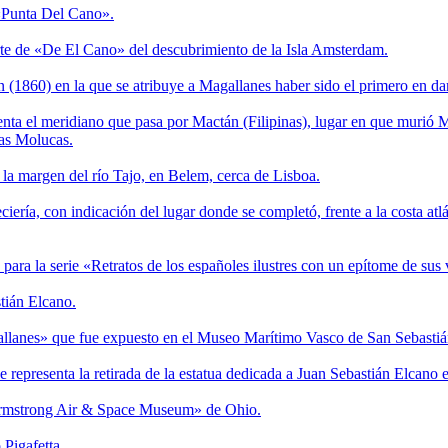
 «Punta Del Cano».
arte de «De El Cano» del descubrimiento de la Isla Amsterdam.
(1860) en la que se atribuye a Magallanes haber sido el primero en dar
resenta el meridiano que pasa por Mactán (Filipinas), lugar en que murió
las Molucas.
la margen del río Tajo, en Belem, cerca de Lisboa.
eciería, con indicación del lugar donde se completó, frente a la costa atl
ra la serie «Retratos de los españoles ilustres con un epítome de sus
stián Elcano.
lanes» que fue expuesto en el Museo Marítimo Vasco de San Sebastiá
se representa la retirada de la estatua dedicada a Juan Sebastián Elcano
 «Armstrong Air & Space Museum» de Ohio.
 Pigafetta.