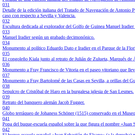
031
Detalle de la edición italiana del Tratado de Navegación de Antonio Pig
caso con respecto a Sevilla y Valencia.
032
Escultura dedicada al explorador del Golfo de Guinea Manuel Iradier 
033
Manuel Iradier según un grabado decimonónico.
034
Monumento al político Eduardo Dato e Iradier en el Parque de la Flori
035
El congoleño Kiala junto al retrato de Julián de Zulueta, Marqués de 
036
Monumento a Fray Francisco de Vitoria en el paseo vitoriano que lle
037
Monumento a Fray Bartolomé de las Casas en Sevilla, a orillas del Gu
038
Sepulcro de Cristóbal de Haro en la burgalesa iglesia de San Lesmes.
039
Retrato del banquero alemán Jacob Fugger.
040
Globo terráqueo de Johaness Schöner (1515) conservado en el Museo 
041
Popa del buque-escuela español sobre la que figura el nombre «Juan 
042
El buque-escuela español «Juan Sebastián de Elcano» (a la derecha)