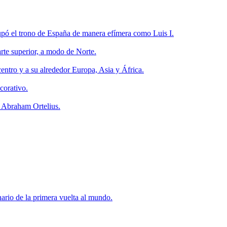
cupó el trono de España de manera efímera como Luis I.
rte superior, a modo de Norte.
ntro y a su alrededor Europa, Asia y África.
corativo.
e Abraham Ortelius.
rio de la primera vuelta al mundo.