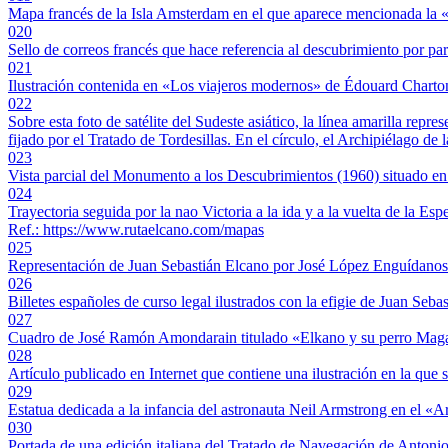
Mapa francés de la Isla Amsterdam en el que aparece mencionada la
020
Sello de correos francés que hace referencia al descubrimiento por p
021
Ilustración contenida en «Los viajeros modernos» de Édouard Charton 
022
Sobre esta foto de satélite del Sudeste asiático, la línea amarilla rep
fijado por el Tratado de Tordesillas. En el círculo, el Archipiélago de 
023
Vista parcial del Monumento a los Descubrimientos (1960) situado en 
024
Trayectoria seguida por la nao Victoria a la ida y a la vuelta de la Esp
Ref.: https://www.rutaelcano.com/mapas
025
Representación de Juan Sebastián Elcano por José López Enguídanos pa
026
Billetes españoles de curso legal ilustrados con la efigie de Juan Seba
027
Cuadro de José Ramón Amondarain titulado «Elkano y su perro Magal
028
Artículo publicado en Internet que contiene una ilustración en la que 
029
Estatua dedicada a la infancia del astronauta Neil Armstrong en el
030
Portada de una edición italiana del Tratado de Navegación de Antonio