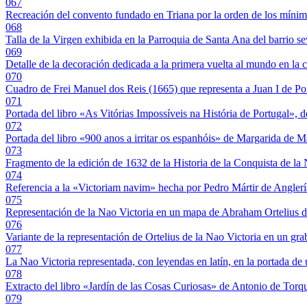
067
Recreación del convento fundado en Triana por la orden de los mínimo
068
Talla de la Virgen exhibida en la Parroquia de Santa Ana del barrio 
069
Detalle de la decoración dedicada a la primera vuelta al mundo en la c
070
Cuadro de Frei Manuel dos Reis (1665) que representa a Juan I de Por
071
Portada del libro «As Vitórias Impossíveis na História de Portugal», 
072
Portada del libro «900 anos a irritar os espanhóis» de Margarida de M
073
Fragmento de la edición de 1632 de la Historia de la Conquista de la 
074
Referencia a la «Victoriam navim» hecha por Pedro Mártir de Anglería
075
Representación de la Nao Victoria en un mapa de Abraham Ortelius de
076
Variante de la representación de Ortelius de la Nao Victoria en un gra
077
La Nao Victoria representada, con leyendas en latín, en la portada de 
078
Extracto del libro «Jardín de las Cosas Curiosas» de Antonio de Torqu
079