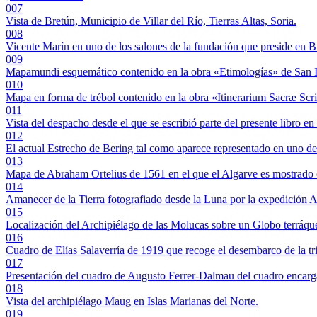
007
Vista de Bretún, Municipio de Villar del Río, Tierras Altas, Soria.
008
Vicente Marín en uno de los salones de la fundación que preside en B
009
Mapamundi esquemático contenido en la obra «Etimologías» de San Isi
010
Mapa en forma de trébol contenido en la obra «Itinerarium Sacræ Scr
011
Vista del despacho desde el que se escribió parte del presente libro
012
El actual Estrecho de Bering tal como aparece representado en uno d
013
Mapa de Abraham Ortelius de 1561 en el que el Algarve es mostrado c
014
Amanecer de la Tierra fotografiado desde la Luna por la expedición 
015
Localización del Archipiélago de las Molucas sobre un Globo terráque
016
Cuadro de Elías Salaverría de 1919 que recoge el desembarco de la tri
017
Presentación del cuadro de Augusto Ferrer-Dalmau del cuadro encarg
018
Vista del archipiélago Maug en Islas Marianas del Norte.
019