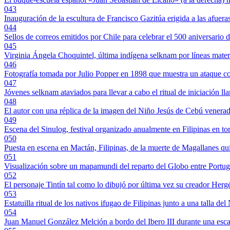
043
Inauguración de la escultura de Francisco Gazitúa erigida a las afue
044
Sellos de correos emitidos por Chile para celebrar el 500 aniversario 
045
Virginia Ángela Choquintel, última indígena selknam por líneas mater
046
Fotografía tomada por Julio Popper en 1898 que muestra un ataque con
047
Jóvenes selknam ataviados para llevar a cabo el ritual de iniciación l
048
El autor con una réplica de la imagen del Niño Jesús de Cebú venerad
049
Escena del Sinulog, festival organizado anualmente en Filipinas en to
050
Puesta en escena en Mactán, Filipinas, de la muerte de Magallanes qu
051
Visualización sobre un mapamundi del reparto del Globo entre Portugal
052
El personaje Tintín tal como lo dibujó por última vez su creador Hergé
053
Estatuilla ritual de los nativos ifugao de Filipinas junto a una talla d
054
Juan Manuel González Melción a bordo del Ibero III durante una escal