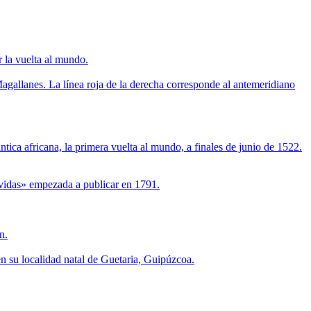
 la vuelta al mundo.
 Magallanes. La línea roja de la derecha corresponde al antemeridiano
ántica africana, la primera vuelta al mundo, a finales de junio de 1522.
 vidas» empezada a publicar en 1791.
n.
 en su localidad natal de Guetaria, Guipúzcoa.