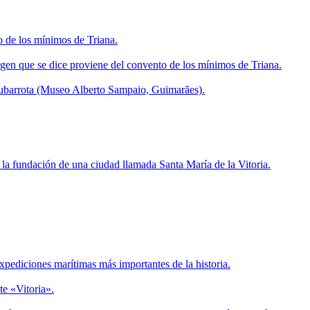
o de los mínimos de Triana.
Virgen que se dice proviene del convento de los mínimos de Triana.
ljubarrota (Museo Alberto Sampaio, Guimarães).
 la fundación de una ciudad llamada Santa María de la Vitoria.
expediciones marítimas más importantes de la historia.
te «Vitoria».