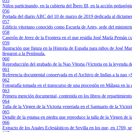
055
Niños participando, en la cubierta del Íbero III, en la acción pedagó
056
Portada del diario ABC del 10 de marzo de 2019 dedicada al dictame
057
Edificio vitoriano conocido como Escuela de Artes, sede del ministerio
058
Caserón de Jerez de la Frontera en el que residía José María Pemán cu
059
Ilustración que figura en la Historia de España para niños de José Mar
llegaron a la Península.
060
Reproducción del grabado de la Nao Vitoria (Victoria en la leyenda de 
061
Referencia documental conservada en el Archivo de Indias a la nao «S
062
Fotografía tomada en el transcurso de una procesión en Málaga en la q
063
Primera mención documental, contenida en los libros de repartimientos 
064
Talla de la Virgen de la Victoria venerada en el Santuario de la Victo
065
Detalle de la estatua en piedra que reproduce la talla de la Virgen de l
066
Extracto de los Anales Eclesiásticos de Sevilla en los que, en 1769, se