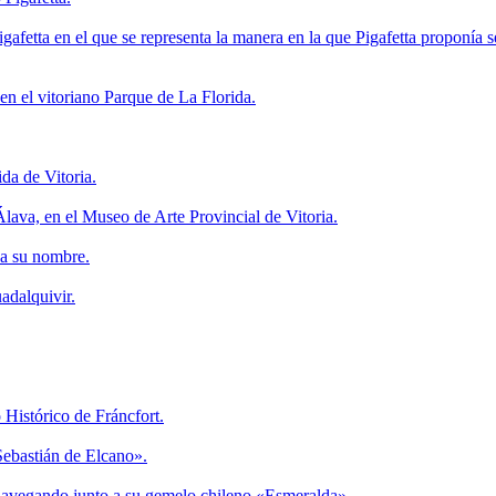
afetta en el que se representa la manera en la que Pigafetta proponía ser
en el vitoriano Parque de La Florida.
da de Vitoria.
Álava, en el Museo de Arte Provincial de Vitoria.
va su nombre.
adalquivir.
Histórico de Fráncfort.
Sebastián de Elcano».
 navegando junto a su gemelo chileno «Esmeralda».