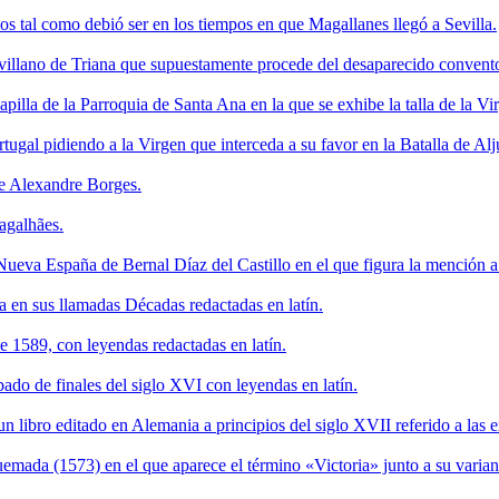
s tal como debió ser en los tiempos en que Magallanes llegó a Sevilla.
sevillano de Triana que supuestamente procede del desaparecido convent
apilla de la Parroquia de Santa Ana en la que se exhibe la talla de la 
tugal pidiendo a la Virgen que interceda a su favor en la Batalla de A
de Alexandre Borges.
agalhães.
Nueva España de Bernal Díaz del Castillo en el que figura la mención a
 en sus llamadas Décadas redactadas en latín.
 1589, con leyendas redactadas en latín.
bado de finales del siglo XVI con leyendas en latín.
un libro editado en Alemania a principios del siglo XVII referido a las 
emada (1573) en el que aparece el término «Victoria» junto a su varian