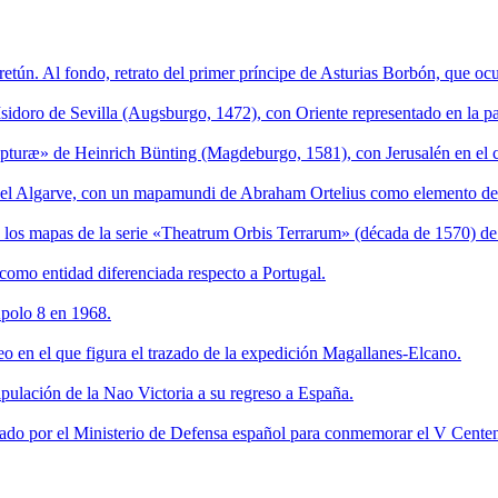
retún. Al fondo, retrato del primer príncipe de Asturias Borbón, que o
doro de Sevilla (Augsburgo, 1472), con Oriente representado en la pa
ipturæ» de Heinrich Bünting (Magdeburgo, 1581), con Jerusalén en el ce
 en el Algarve, con un mapamundi de Abraham Ortelius como elemento de
e los mapas de la serie «Theatrum Orbis Terrarum» (década de 1570) d
omo entidad diferenciada respecto a Portugal.
Apolo 8 en 1968.
o en el que figura el trazado de la expedición Magallanes-Elcano.
pulación de la Nao Victoria a su regreso a España.
ado por el Ministerio de Defensa español para conmemorar el V Centena